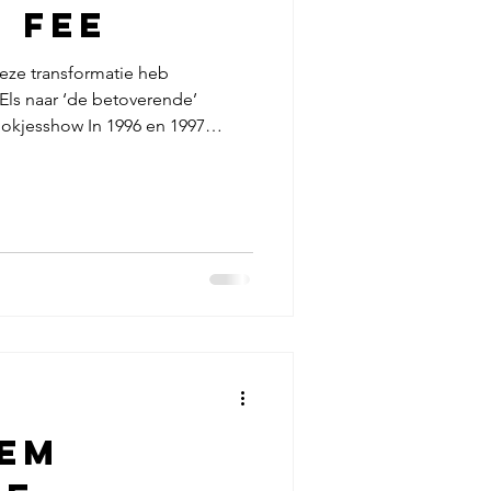
 Fee
deze transformatie heb
ls naar ‘de betoverende’
okjesshow In 1996 en 1997
g Sprookjesshow. Er vallen
en over die periode. Maar één
en is me in het bijzonder
 Goede Fee haar entree maakte
ke show aanwezig w
eem