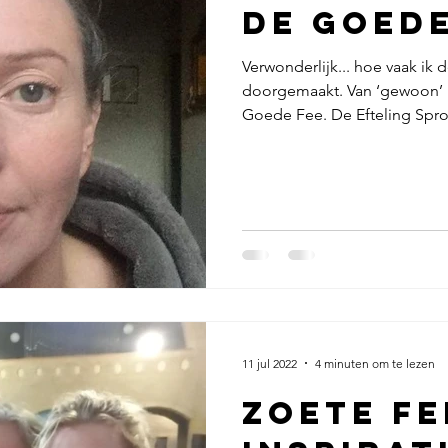
De Goede
Verwonderlijk... hoe vaak ik 
doorgemaakt. Van ‘gewoon’ E
Goede Fee. De Efteling Spro
speelde ik mee in de Eftelin
talloze anekdotes te vertell
bepaalde reeks gebeurteniss
bijgebleven. De dag dat De
in mijn leven Bij de Sprookjesshow hadden we een vaste
groep kinderen die bijna el
11 jul 2022
4 minuten om te lezen
Zoete F