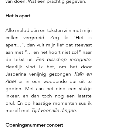
van doen. Wat een prachtig gegeven.
Het is apart
Alle melodieën en teksten zijn met mijn 
cellen vergroeid. Zeg ik: “Het is 
apart…”, dan vult mijn lief dat steevast 
aan met “… en het hoort niet zo!” naar 
de tekst uit 
Een bisschop incognito
. 
Heerlijk vind ik het, om het door 
Jasperina venijnig gezongen 
Kaïn en 
Abel 
er in een woedende bui uit te 
gooien. Met aan het eind een stukje 
inkeer, en dan toch nog een laatste 
brul. En op haastige momenten sus ik 
mezelf met 
Tijd voor alle dingen
.
Openingsnummer concert