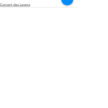
Concert des Levens
Alles weergeven
Recente blogposts