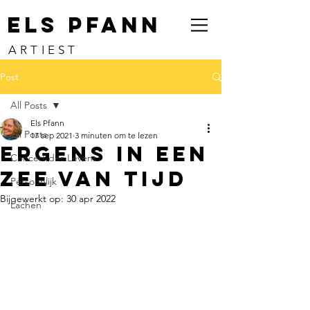
ELS PFANN
ARTIEST
Post
All Posts
Els Pfann
All Posts
17 sep 2021
3 minuten om te lezen
Ergens in een
Concert des Levens
zee van tijd
Persoonlijk
Bijgewerkt op:
30 apr 2022
Lachen