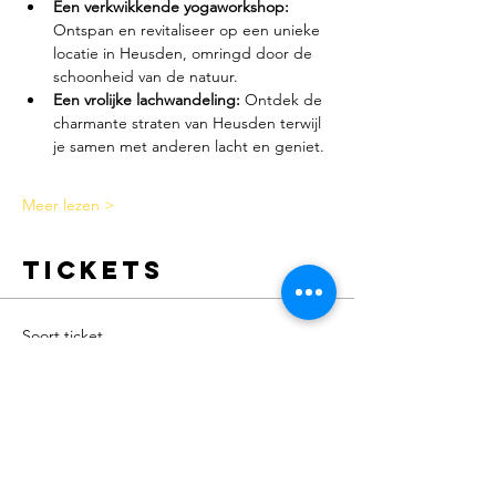
Een verkwikkende yogaworkshop:
Ontspan en revitaliseer op een unieke 
locatie in Heusden, omringd door de 
schoonheid van de natuur.
Een vrolijke lachwandeling:
 Ontdek de 
charmante straten van Heusden terwijl 
je samen met anderen lacht en geniet.
Meer lezen >
Tickets
Soort ticket
V.L.P. (Very Lucky Person ;-))
Meer info
Prijs
€ 85,00