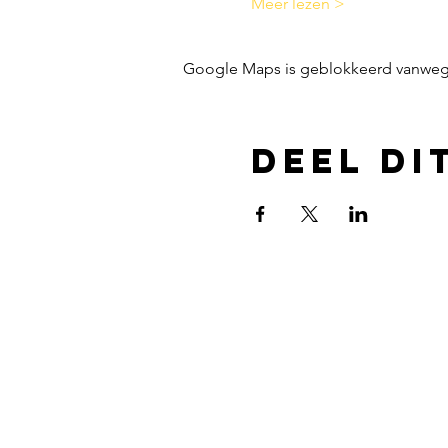
Meer lezen >
Google Maps is geblokkeerd vanwege j
Deel di