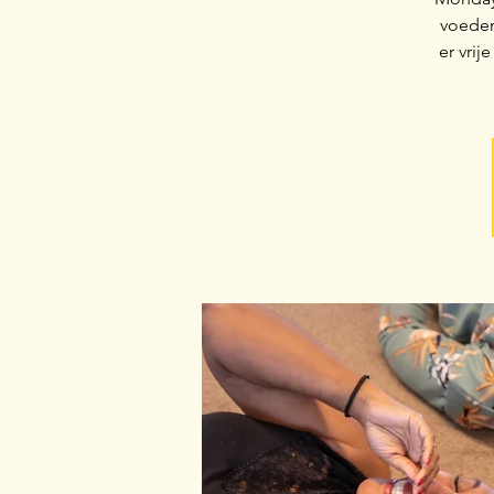
voeden
er vri