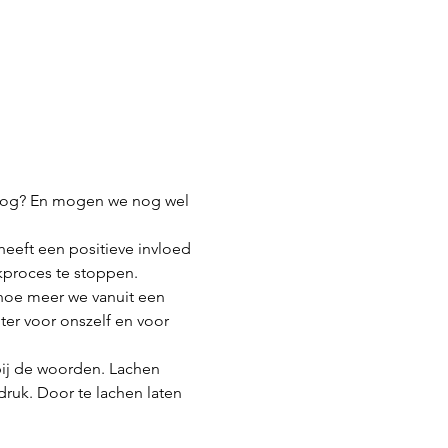
g nog? En mogen we nog wel 
eeft een positieve invloed 
kproces te stoppen. 
hoe meer we vanuit een 
er voor onszelf en voor 
bij de woorden. Lachen 
 druk. Door te lachen laten 