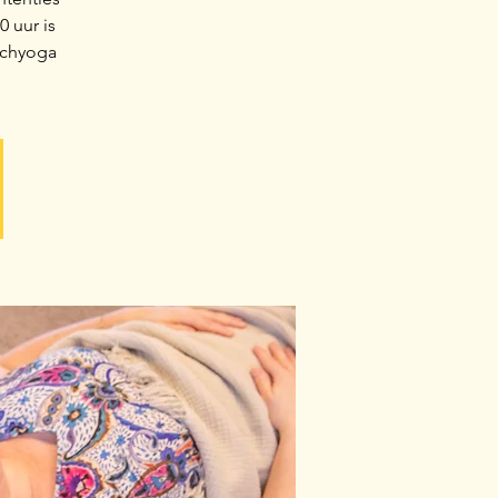
 uur is
achyoga