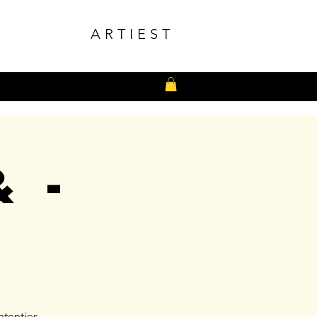
ARTIEST
 -
e
ntenties