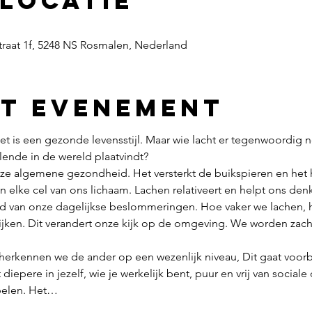
 locatie
traat 1f, 5248 NS Rosmalen, Nederland
et evenement
 Het is een gezonde levensstijl. Maar wie lacht er tegenwoordi
lende in de wereld plaatvindt?
ze algemene gezondheid. Het versterkt de buikspieren en het h
n elke cel van ons lichaam. Lachen relativeert en helpt ons den
d van onze dagelijkse beslommeringen. Hoe vaker we lachen, 
jken. Dit verandert onze kijk op de omgeving. We worden zacht
 herkennen we de ander op een wezenlijk niveau, Dit gaat voor
diepere in jezelf, wie je werkelijk bent, puur en vrij van sociale
spelen. Het…