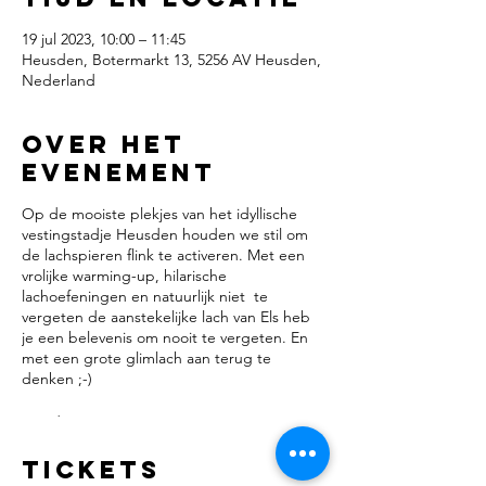
19 jul 2023, 10:00 – 11:45
Heusden, Botermarkt 13, 5256 AV Heusden,
Nederland
Over het
evenement
Op de mooiste plekjes van het idyllische
vestingstadje Heusden houden we stil om
de lachspieren flink te activeren. Met een
vrolijke warming-up, hilarische
lachoefeningen en natuurlijk niet te
vergeten de aanstekelijke lach van Els heb
je een belevenis om nooit te vergeten. En
met een grote glimlach aan terug te
denken ;-)
Goed om te weten:
Tickets
Lachen ...