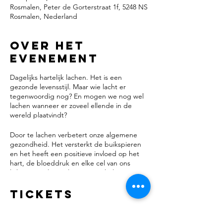
Rosmalen, Peter de Gorterstraat 1f, 5248 NS
Rosmalen, Nederland
Over het
evenement
Dagelijks hartelijk lachen. Het is een
gezonde levensstijl. Maar wie lacht er
tegenwoordig nog? En mogen we nog wel
lachen wanneer er zoveel ellende in de
wereld plaatvindt?
Door te lachen verbetert onze algemene
gezondheid. Het versterkt de buikspieren
en het heeft een positieve invloed op het
hart, de bloeddruk en elke cel van ons
lichaam. Lachen relativeert en helpt ons
denkproces te stoppen. Daardoor creëren
we afstand van onze dagelijkse
Tickets
beslommeringen. Hoe vaker we lachen, hoe
meer we vanuit een ander perspectief
kunnen kijken. Dit verandert onze kijk op de