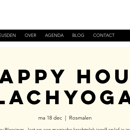
HEUSDEN
OVER
AGENDA
BLOG
CONTACT
appy Ho
lachyog
ma 18 dec
  |  
Rosmalen
 Blessings - laat op een magische krachtplek jezelf en/of je in