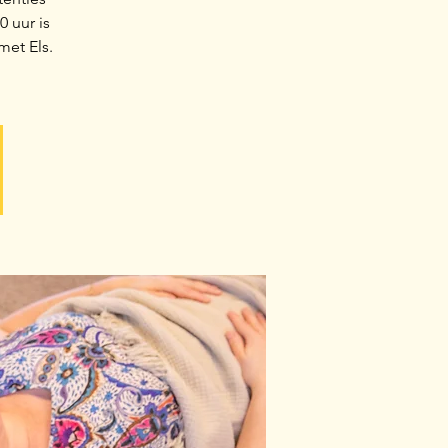
 uur is
met Els.