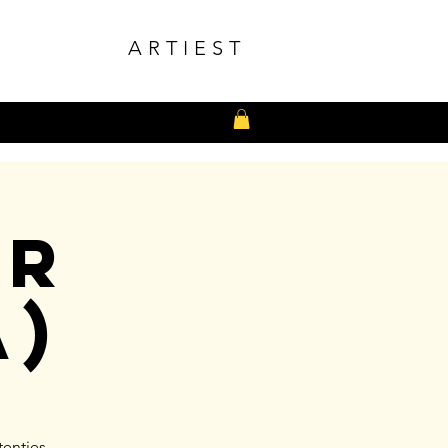
ARTIEST
ur
a)
tenties