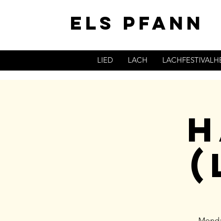
ELS PFANN
LIED
LACH
LACHFESTIVAL
H
(
Monday