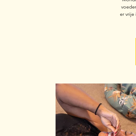
voeden
er vrij