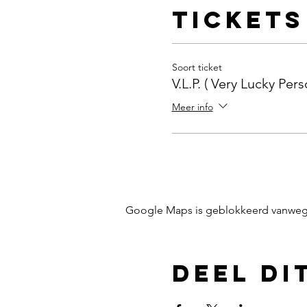
Tickets
Soort ticket
V.L.P. ( Very Lucky Pers
Meer info
Google Maps is geblokkeerd vanwege j
Deel di