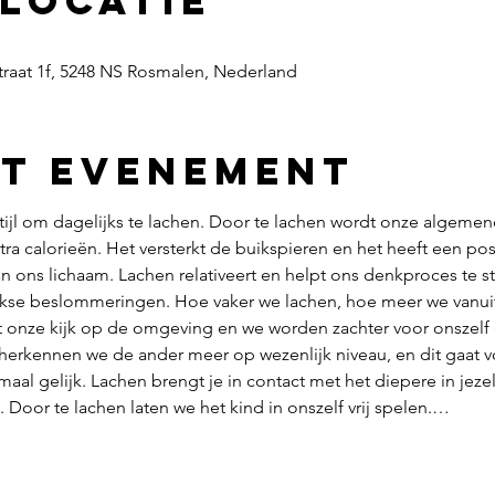
 locatie
traat 1f, 5248 NS Rosmalen, Nederland
et evenement
ijl om dagelijks te lachen. Door te lachen wordt onze algemen
a calorieën. Het versterkt de buikspieren en het heeft een posi
n ons lichaam. Lachen relativeert en helpt ons denkproces te 
jkse beslommeringen. Hoe vaker we lachen, hoe meer we vanuit
rt onze kijk op de omgeving en we worden zachter voor onszelf
 herkennen we de ander meer op wezenlijk niveau, en dit gaat v
maal gelijk. Lachen brengt je in contact met het diepere in jezelf
k. Door te lachen laten we het kind in onszelf vrij spelen.…