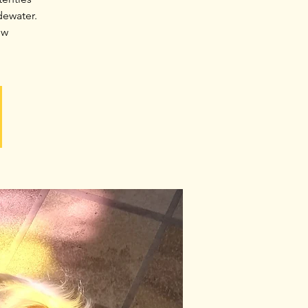
dewater.
uw
.