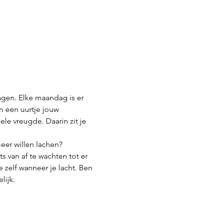
agen. Elke maandag is er 
n een uurtje jouw 
e vreugde. Daarin zit je 
meer willen lachen?
s van af te wachten tot er 
je zelf wanneer je lacht. Ben 
lijk.