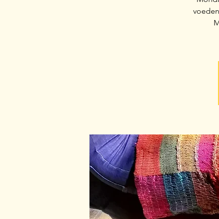
voeden 
M