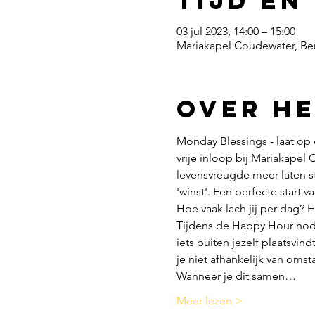
Tijd en
03 jul 2023, 14:00 – 15:00
Mariakapel Coudewater, Be
Over h
Monday Blessings - laat op 
vrije inloop bij Mariakapel
levensvreugde meer laten s
'winst'. Een perfecte start v
Hoe vaak lach jij per dag? H
Tijdens de Happy Hour nodig 
iets buiten jezelf plaatsvind
je niet afhankelijk van oms
Wanneer je dit samen…
Meer lezen >