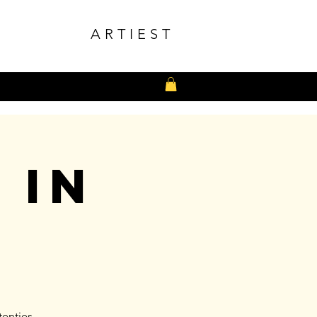
ARTIEST
 in
tenties