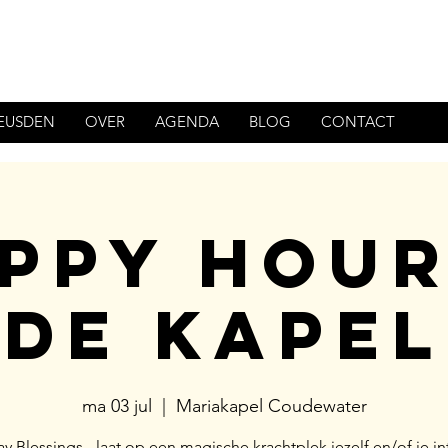
HEUSDEN
OVER
AGENDA
BLOG
CONTACT
ppy Hour
de Kapel
ma 03 jul
  |  
Mariakapel Coudewater
 Blessings - laat op een magische krachtplek jezelf en/of je in