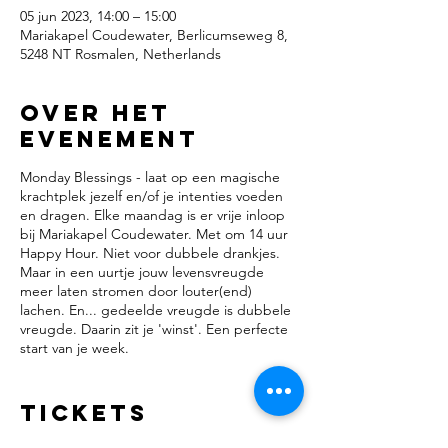
05 jun 2023, 14:00 – 15:00
Mariakapel Coudewater, Berlicumseweg 8,
5248 NT Rosmalen, Netherlands
Over het
evenement
Monday Blessings - laat op een magische
krachtplek jezelf en/of je intenties voeden
en dragen. Elke maandag is er vrije inloop
bij Mariakapel Coudewater. Met om 14 uur
Happy Hour. Niet voor dubbele drankjes.
Maar in een uurtje jouw levensvreugde
meer laten stromen door louter(end)
lachen. En... gedeelde vreugde is dubbele
vreugde. Daarin zit je 'winst'. Een perfecte
start van je week.
Hoe vaak lach jij per dag? Herinner je je de
laatste keer dat je de slappe lach had? Zou
Tickets
je meer willen lachen?