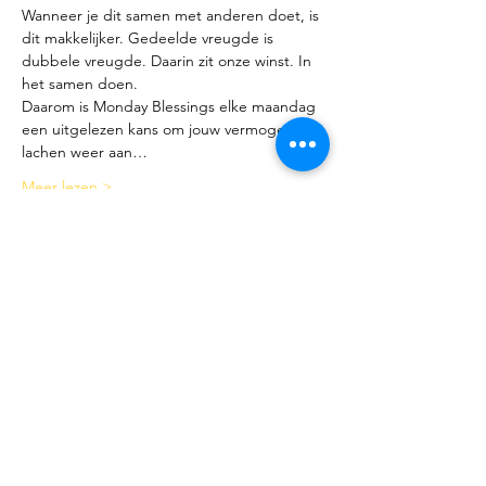
Wanneer je dit samen met anderen doet, is 
dit makkelijker. Gedeelde vreugde is 
dubbele vreugde. Daarin zit onze winst. In 
het samen doen.
Daarom is Monday Blessings elke maandag 
een uitgelezen kans om jouw vermogen tot 
lachen weer aan…
Meer lezen >
Tickets
Verkoop geëindigd op
Soort ticket
V.L.P. ( Very Lucky Person :)
Meer info
Prijs